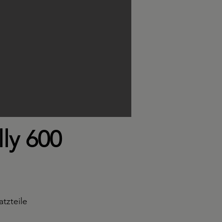
ly 600
tzteile