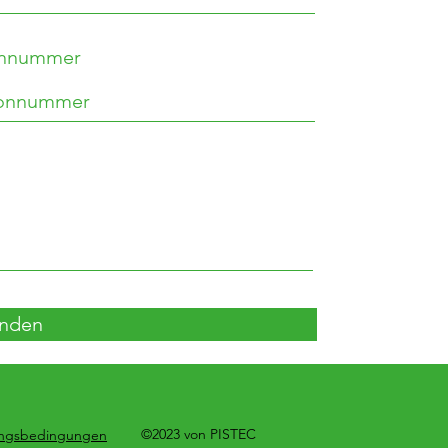
onnummer
nden
©2023 von PISTEC
ngsbedingungen