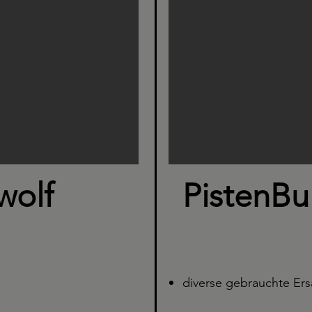
wolf
PistenBul
diverse gebrauchte Ersa